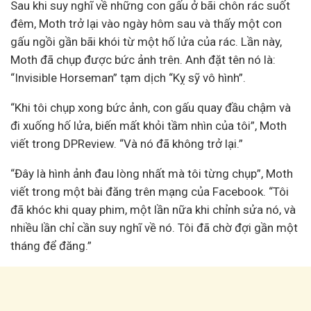
Sau khi suy nghĩ về những con gấu ở bãi chôn rác suốt
đêm, Moth trở lại vào ngày hôm sau và thấy một con
gấu ngồi gần bãi khói từ một hố lửa của rác. Lần này,
Moth đã chụp được bức ảnh trên. Anh đặt tên nó là:
“Invisible Horseman” tạm dịch “Kỵ sỹ vô hình”.
“Khi tôi chụp xong bức ảnh, con gấu quay đầu chậm và
đi xuống hố lửa, biến mất khỏi tầm nhìn của tôi”, Moth
viết trong DPReview. “Và nó đã không trở lại.”
“Đây là hình ảnh đau lòng nhất mà tôi từng chụp”, Moth
viết trong một bài đăng trên mạng của Facebook. “Tôi
đã khóc khi quay phim, một lần nữa khi chỉnh sửa nó, và
nhiều lần chỉ cần suy nghĩ về nó. Tôi đã chờ đợi gần một
tháng để đăng.”