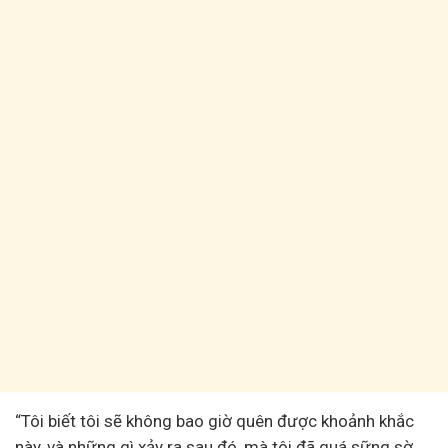
“Tôi biết tôi sẽ không bao giờ quên được khoảnh khắc
này, và những gì xảy ra sau đó, mà tôi đã quá sững sờ