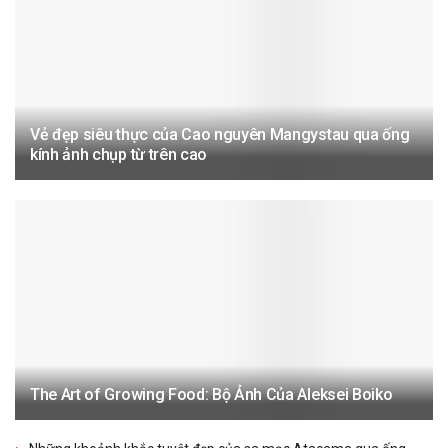
Vẻ đẹp siêu thực của Cao nguyên Mangystau qua ống
kính ảnh chụp từ trên cao
The Art of Growing Food: Bộ Ảnh Của Aleksei Boiko