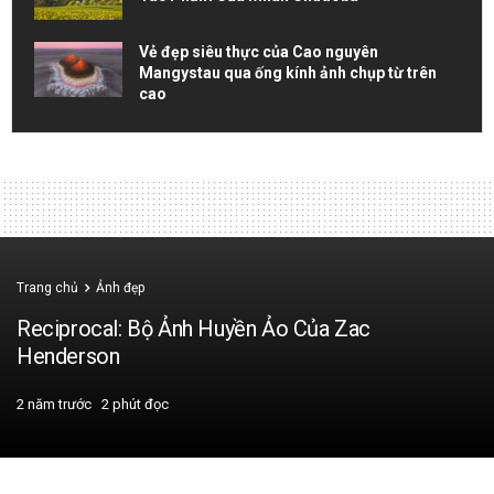
Vẻ đẹp siêu thực của Cao nguyên
Mangystau qua ống kính ảnh chụp từ trên
cao
Trang chủ
Ảnh đẹp
Reciprocal: Bộ Ảnh Huyền Ảo Của Zac
Henderson
2 năm trước
2 phút đọc