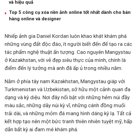
và hiệu quả
Top 5 công cụ xóa nền ảnh online tốt nhất dành cho bán
hàng online và designer
Nhiếp ảnh gia Daniel Kordan luôn khao khát khám phá
những vùng đất độc đáo, ít người biết đến để tạo ra các
tác phẩm nghệ thuật ấn tượng. Cao nguyên Mangystau
ở Kazakhstan, với vẻ đẹp siêu thực của mình, chính là
điểm đến lý tưởng mà anh đã ấp ủ trong nhiều năm.
Nằm ở phía tây nam Kazakhstan, Mangystau giáp với
Turkmenistan và Uzbekistan, sở hữu một cảnh quan đa
dạng và kỳ diệu. Nơi đây nổi bật với những hẻm núi đầy
màu sắc, những dãy núi kỳ vĩ, những cánh đồng muối
trải dài, và những mỏm đá mang hình dáng kỳ lạ. Tất cả
kết hợp tạo nên một bức tranh thiên nhiên tuyệt mỹ, hấp
dẫn bất kỳ ai đam mê khám phá.