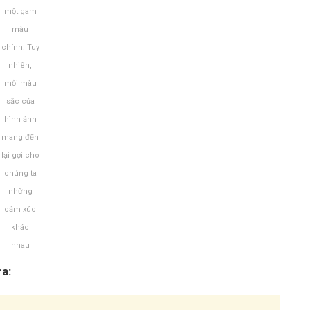
một gam
màu
chính. Tuy
nhiên,
mỗi màu
sắc của
hình ảnh
mang đến
lại gợi cho
chúng ta
những
cảm xúc
khác
nhau
a: