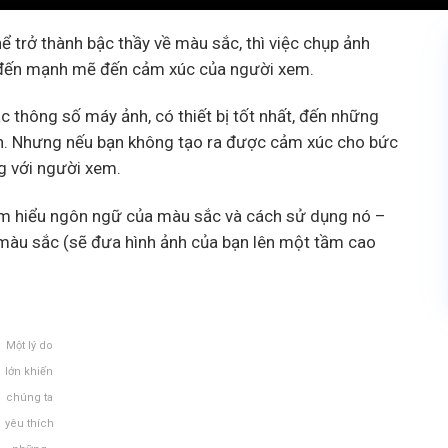
ể trở thành bậc thầy về màu sắc, thì việc chụp ảnh
 đến mạnh mẽ đến cảm xúc của người xem.
c thông số máy ảnh, có thiết bị tốt nhất, đến những
nh. Nhưng nếu bạn không tạo ra được cảm xúc cho bức
g với người xem.
tìm hiểu ngôn ngữ của màu sắc và cách sử dụng nó –
àu sắc (sẽ đưa hình ảnh của bạn lên một tầm cao
Một lý do
lớn khiến
chúng ta
yêu thích