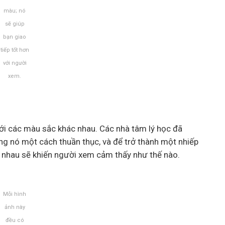
màu; nó
sẽ giúp
bạn giao
tiếp tốt hơn
với người
xem.
ới các màu sắc khác nhau. Các nhà tâm lý học đã
ng nó một cách thuần thục, và để trở thành một nhiếp
c nhau sẽ khiến người xem cảm thấy như thế nào.
Mỗi hình
ảnh này
đều có