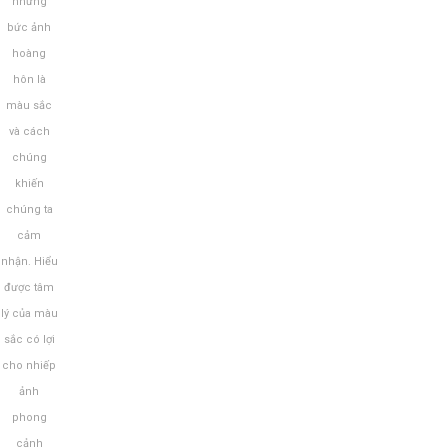
những
bức ảnh
hoàng
hôn là
màu sắc
và cách
chúng
khiến
chúng ta
cảm
nhận. Hiểu
được tâm
lý của màu
sắc có lợi
cho nhiếp
ảnh
phong
cảnh