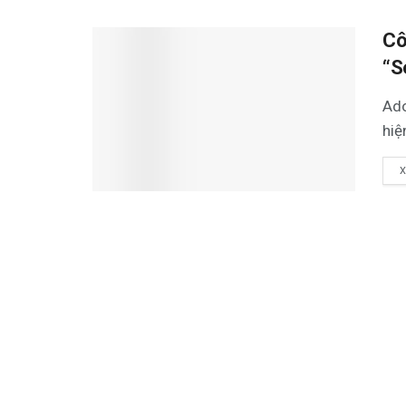
Cô
“S
Ado
hiệ