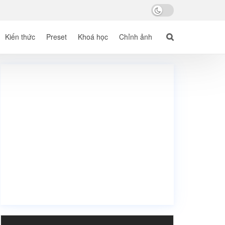
Kiến thức
Preset
Khoá học
Chỉnh ảnh