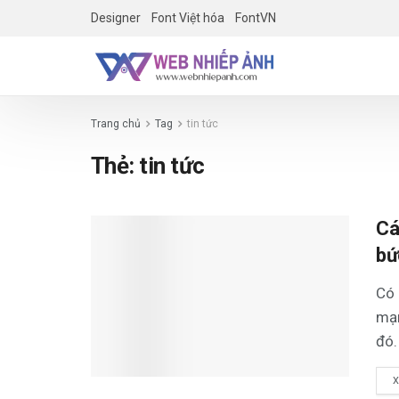
Designer
Font Việt hóa
FontVN
Trang chủ
Tag
tin tức
Thẻ:
tin tức
Cá
bứ
Có 
mạn
đó.