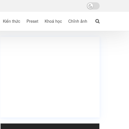
Kiến thức
Preset
Khoá học
Chỉnh ảnh