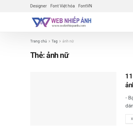
Designer
Font Việt hóa
FontVN
Trang chủ
Tag
ảnh nữ
Thẻ:
ảnh nữ
11
ản
- B
dán