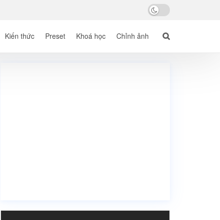
Kiến thức
Preset
Khoá học
Chỉnh ảnh