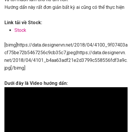
Hướng dẩn này rất đơn giản bất kỳ ai cũng có thể thực hiện
Link tải về Stock:
Stock
[bimg]https://data.designervn.net/2018/04/4100_9f07403a
cf75be72b5467256c9cb35c7.jpeg|https://data.designervn.
net/2018/04/4101_b4aa63adf21e2d3799c558556fdf3a9c.
jpg[/bimg]
Dưới đây là Video hướng dẩn: