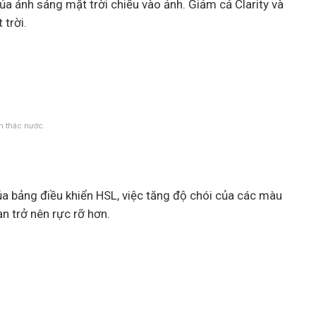
 ánh sáng mặt trời chiếu vào ảnh. Giảm cả Clarity và
 trời.
n thác nước.
ủa bảng điều khiển HSL, việc tăng độ chói của các màu
n trở nên rực rỡ hơn.