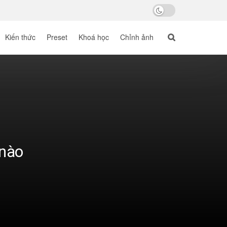
Kiến thức
Preset
Khoá học
Chỉnh ảnh
 nào