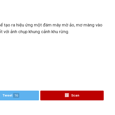
 thể tạo ra hiệu ứng một đám mây mờ ảo, mơ màng vào
ốt với ảnh chụp khung cảnh khu rừng.
Tweet
16
Scan