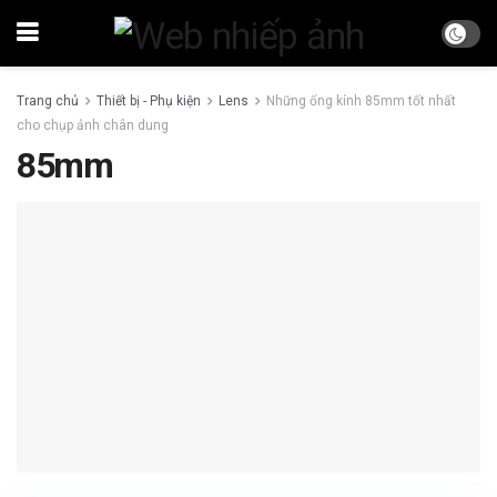
Trang chủ
Thiết bị - Phụ kiện
Lens
Những ống kính 85mm tốt nhất
cho chụp ảnh chân dung
85mm