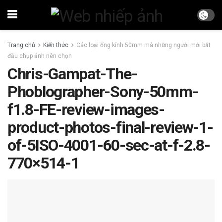
Trang chủ
Kiến thức
Các loại ống kính 50mm mà những người mới bắt
đầu chụp ảnh nên chọn
Chris-Gampat-The-
Phoblographer-Sony-50mm-
f1.8-FE-review-images-
product-photos-final-review-1-
of-5ISO-4001-60-sec-at-f-2.8-
770×514-1