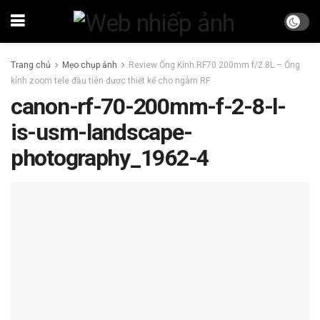
Trang chủ
Mẹo chụp ảnh
Review Ống Kính RF70 200mm f/2.8L – Ống
kính zoom tele đầu tiên được thiết kế cho ngàm RF
canon-rf-70-200mm-f-2-8-l-
is-usm-landscape-
photography_1962-4