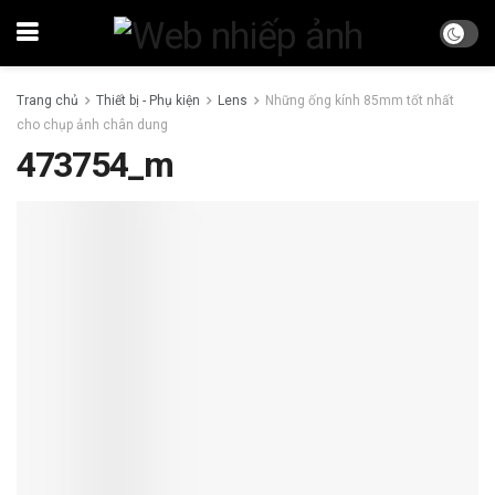
Trang chủ
Thiết bị - Phụ kiện
Lens
Những ống kính 85mm tốt nhất
cho chụp ảnh chân dung
473754_m