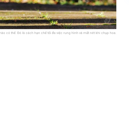
ào có thể. Đó là cách hạn chế tối đa việc rung hình và mất nét khi chụp hoa.