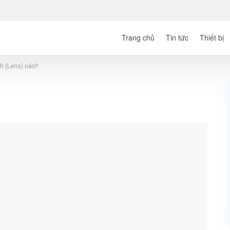
Trang chủ
Tin tức
Thiết bị
h (Lens) nào?