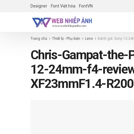
Designer
Font Việt hóa
FontVN
Trang chủ
Thiết bị - Phụ kiện
Lens
Đánh giá: Sony 12-24m
Chris-Gampat-the-
12-24mm-f4-review
XF23mmF1.4-R2001