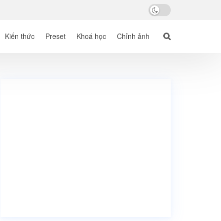
Kiến thức
Preset
Khoá học
Chỉnh ảnh