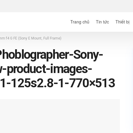
Trang chủ
Tin tức
Thiết bị
m f4 G FE (Sony E Mount, Full Frame)
Phoblographer-Sony-
-product-images-
-125s2.8-1-770×513