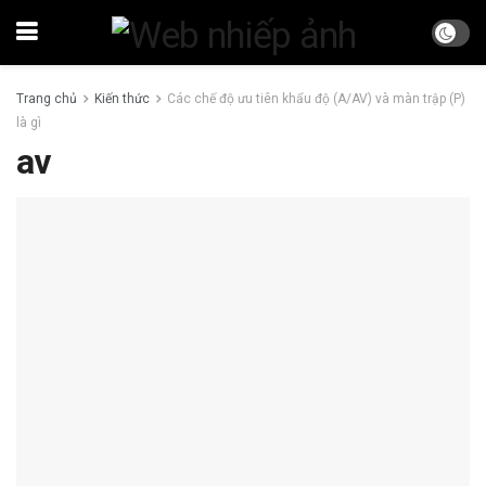
Trang chủ
Kiến thức
Các chế độ ưu tiên khẩu độ (A/AV) và màn trập (P)
là gì
av