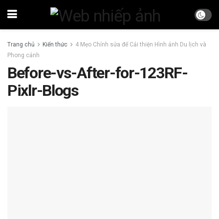
Trang chủ
Kiến thức
4 Mẹo Chỉnh sửa để Cải thiện Hình ảnh Du lịch và
Phong cảnh
Before-vs-After-for-123RF-
Pixlr-Blogs