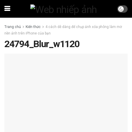
Trang chủ
Kiến thức
4 cách dễ dàng để chụp ảnh xóa phông làm mờ
nền ảnh trên iPhone của bạn
24794_Blur_w1120