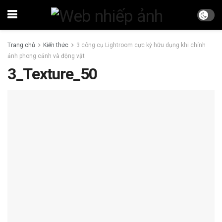
Trang chủ
Kiến thức
3 công cụ Lightroom cực kỳ hữu dụng khi chỉnh
ảnh phong cảnh và động vật
3_Texture_50