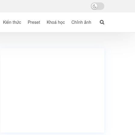
Kiến thức
Preset
Khoá học
Chỉnh ảnh